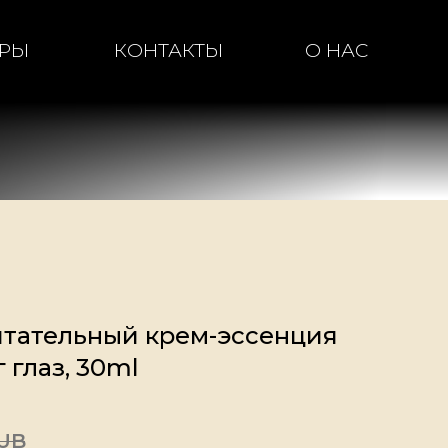
ЕРЫ
КОНТАКТЫ
О НАС
итательный крем-эссенция
 глаз, 30ml
UB