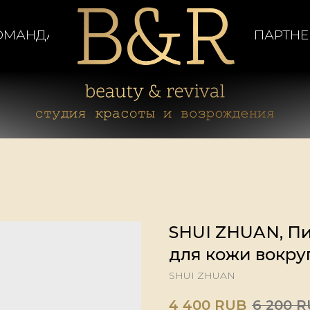
ОМАНДА
ПАРТН
SHUI ZHUAN, П
для кожи вокруг
SHUI ZHUAN
4 400
RUB
6 200
R