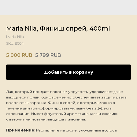
Maria Nila, Финиш спрей, 400ml
Maria Nila
SKU:
8004
5 000
RUB
5 799
RUB
Добавить в корзину
Лак, который придает локонам упругость, удерживает даже
вьющиеся пряди, одновременно обеспечивает защиту цвета
волос от выгорания. Финиш спрей, с которым можно в
течение дня трансформировать укладку без эффекта
склеивания. Имеет фруктовый аромат ананаса и ежевики
с веточными нотами ландыша и жасмина.
Применение:
Распыляйте на сухие, уложенные волосы