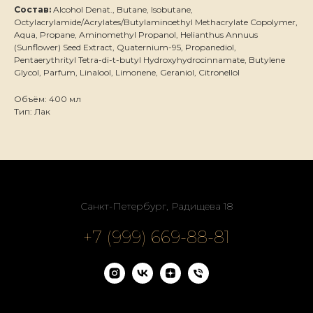
Состав:
Alcohol Denat., Butane, Isobutane,
Octylacrylamide/Acrylates/Butylaminoethyl Methacrylate Copolymer,
Aqua, Propane, Aminomethyl Propanol, Helianthus Annuus
(Sunflower) Seed Extract, Quaternium-95, Propanediol,
Pentaerythrityl Tetra-di-t-butyl Hydroxyhydrocinnamate, Butylene
Glycol, Parfum, Linalool, Limonene, Geraniol, Citronellol
Объём: 400 мл
Тип: Лак
Санкт-Петербург, Радищева 18
+7 (999) 669-88-81