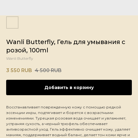
Wanli Butterfly, Гель для умывания с
розой, 100ml
Wanli Butterfly
3 550
RUB
4 500
RUB
Добавить в корзину
Восстанавливает поврежденную кожу с помощью редкой
эссенции икры, подтягивает и борется с возрастными
изменениями. Турецкая розовая вода очищает и увлажняет,
устраняя сухость, а черный трюфель обеспечивает
антивозрастной уход. Гель эффективно очищает кожу, удаляет
макияж, поддерживает водный баланс, делает тон кожи ярче и