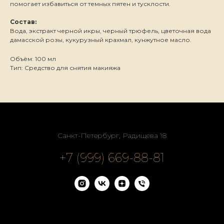
помогает избавиться от темных пятен и тусклости.
Состав:
Вода, экстракт черной икры, черный трюфель, цветочная вода
дамасской розы, кукурузный крахмал, кунжутное масло.
Объём: 100 мл
Тип: Средство для снятия макияжа
Санкт-Петербург, Радищева 18
+7 (999) 669-88-81